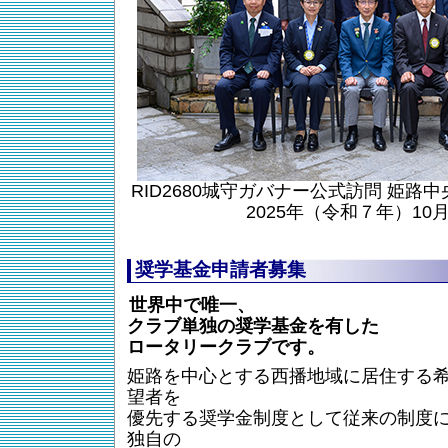
RID2680城守ガバナー公式訪問 姫路
2025年（令和７年）10月
奨学基金申請者募集
世界中で唯一、
クラブ単独の奨学基金を有した
ロータリークラブです。
姫路を中心とする西播地域に居住する
望者を
優先する奨学金制度として従来の制度
独自の