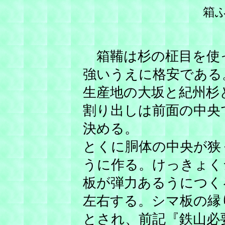
箱
箱鞴は杉の柾目を使
強いうえに格安である
生産地の大坂と紀州杉
割り出しは前面の中央
決める。
とくに胴体の中央が狭
うに作る。けっきょく
板が弾力あるうにつく
左右する。シマ板の縁
とされ、前記『鉄山必