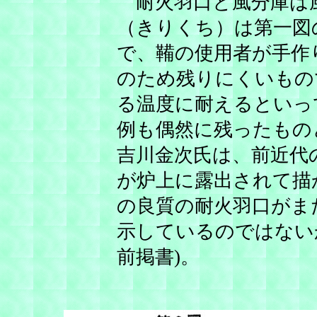
耐火羽口と風分庫は
（きりくち）は第一図
で、鞴の使用者が手作
のため残りにくいもの
る温度に耐えるといっ
例も偶然に残ったもの
吉川金次氏は、前近代
が炉上に露出されて描
の良質の耐火羽口がま
示しているのではない
前掲書)。